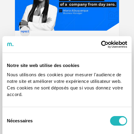
5 competências potenciadas por Maria
Albuquerque no desenvolvimento da
agap2 Indústria
Notre site web utilise des cookies
23/4/2026
Artigo
Nous utilisons des cookies pour mesurer l'audience de
Publication date
notre site et améliorer votre expérience utilisateur web.
Ces cookies ne sont déposés que si vous donnez votre
accord.
Sélection
Nécessaires
du
consentement